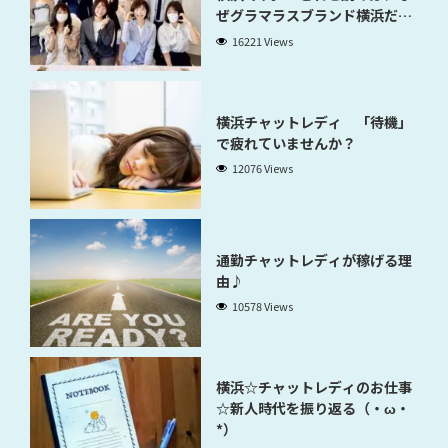
ぜグラマラスブランド横浜だと
稼げるのかが分かります」
16221 Views
横浜チャットレディ 「待機」
で疲れていませんか？
12076 Views
通勤チャットレディが稼げる理
由♪
10578 Views
横浜☆チャットレディのお仕事
☆新人時代を振り返る（・ω・
*）