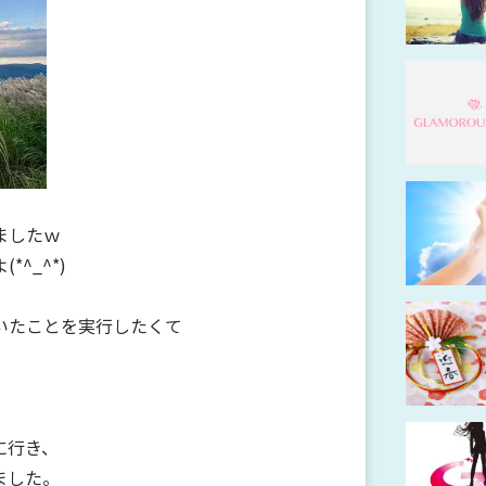
ましたｗ
^_^*)
いたことを実行したくて
に行き、
ました。