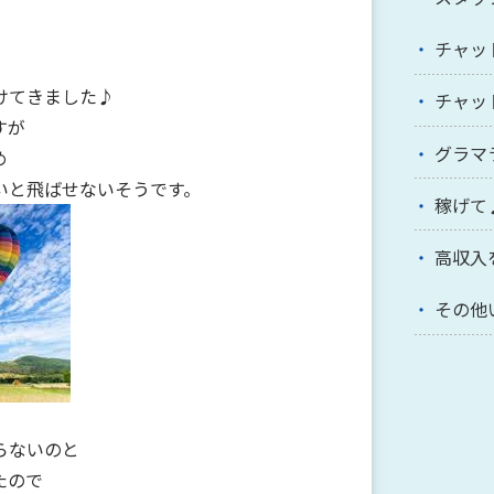
チャッ
けてきました♪
チャッ
すが
グラマ
め
いと飛ばせないそうです。
稼げて
高収入
その他
らないのと
たので