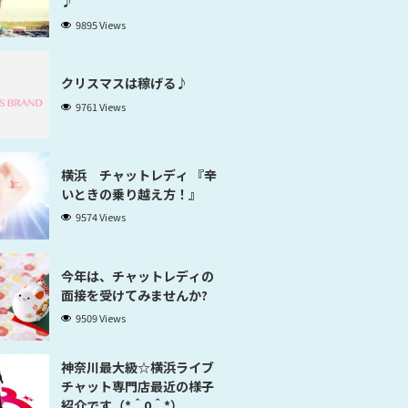
♪
9895 Views
クリスマスは稼げる♪
9761 Views
横浜 チャットレディ 『辛
いときの乗り越え方！』
9574 Views
今年は、チャットレディの
面接を受けてみませんか?
9509 Views
神奈川最大級☆横浜ライブ
チャット専門店最近の様子
紹介です（*＾0＾*）