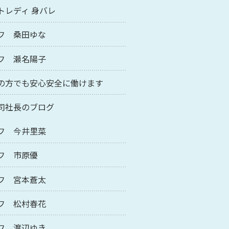
トレディ 身バレ
フ 桑田ゆな
フ 瀬名陽子
の方でも安心安全に働けます
司社長のブログ
フ 今井里菜
フ 市原優
フ 宮本蒼太
フ 松村春花
フ 渡辺ゆき