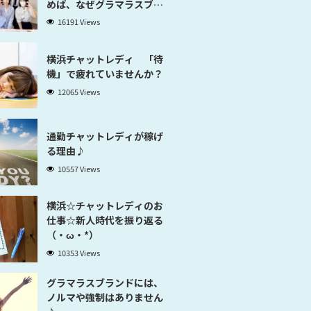
めば、なぜグラマラスブラ
ンド横浜だと稼げるのかが
16191 Views
分かります」
横浜チャットレディ 「待
機」で疲れていませんか？
12065 Views
通勤チャットレディが稼げ
る理由♪
10557 Views
横浜☆チャットレディのお
仕事☆新人時代を振り返る
（・ω・*）
10353 Views
グラマラスブランドには、
ノルマや強制はありません