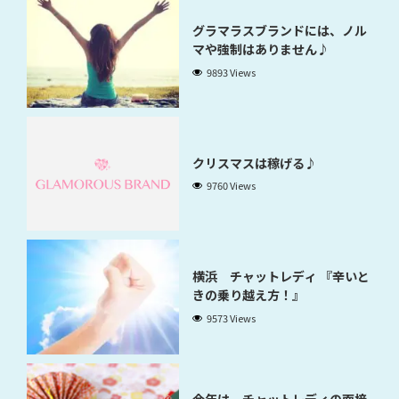
グラマラスブランドには、ノル
マや強制はありません♪
9893 Views
クリスマスは稼げる♪
9760 Views
横浜 チャットレディ 『辛いと
きの乗り越え方！』
9573 Views