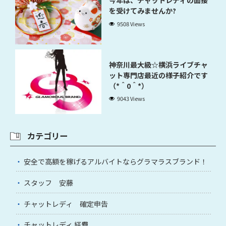
今年は、チャットレディの面接
を受けてみませんか?
9508 Views
神奈川最大級☆横浜ライブチャ
ット専門店最近の様子紹介です
（*＾0＾*）
9043 Views
カテゴリー
安全で高額を稼げるアルバイトならグラマラスブランド！
スタッフ 安藤
チャットレディ 確定申告
チャットレディ 経費