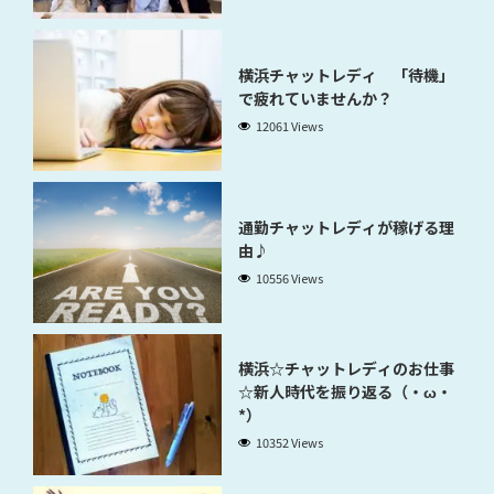
横浜チャットレディ 「待機」
で疲れていませんか？
12061 Views
通勤チャットレディが稼げる理
由♪
10556 Views
横浜☆チャットレディのお仕事
☆新人時代を振り返る（・ω・
*）
10352 Views