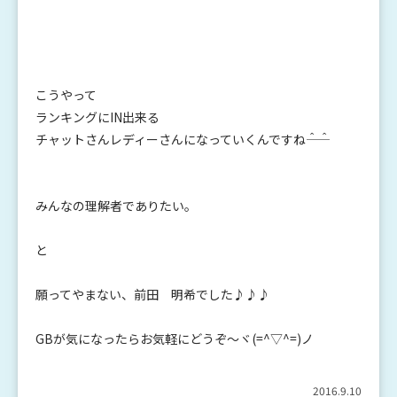
こうやって
ランキングにIN出来る
チャットさんレディーさんになっていくんですね――＾＾
みんなの理解者でありたい。
と
願ってやまない、前田 明希でした♪♪♪
GBが気になったらお気軽にどうぞ～ヾ(=^▽^=)ノ
2016.9.10