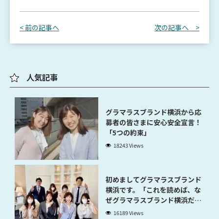
< 前の記事へ
次の記事へ >
人気記事
グラマラスブランド横浜から応
募者の皆さまに安心安全宣言！
「5つの約束」
18243 Views
初めましてグラマラスブランド
横浜です。「これを読めば、な
ぜグラマラスブランド横浜だと
稼げるのかが分かります」
16189 Views