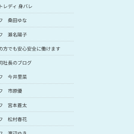
トレディ 身バレ
フ 桑田ゆな
フ 瀬名陽子
の方でも安心安全に働けます
司社長のブログ
フ 今井里菜
フ 市原優
フ 宮本蒼太
フ 松村春花
フ 渡辺ゆき