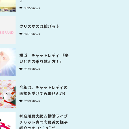
♪
9895 Views
クリスマスは稼げる♪
9761 Views
横浜 チャットレディ 『辛
いときの乗り越え方！』
9574 Views
今年は、チャットレディの
面接を受けてみませんか?
9509 Views
神奈川最大級☆横浜ライブ
チャット専門店最近の様子
紹介です（*＾0＾*）