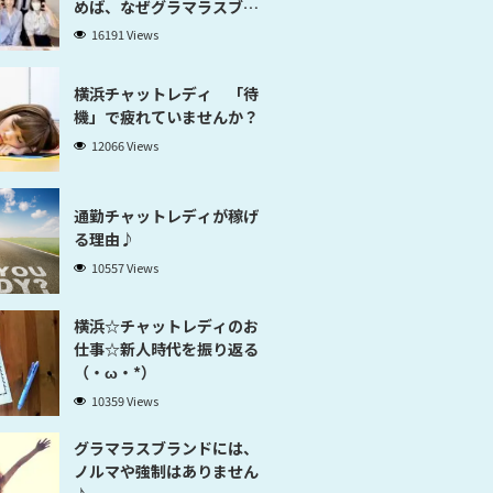
めば、なぜグラマラスブラ
ンド横浜だと稼げるのかが
16191 Views
分かります」
横浜チャットレディ 「待
機」で疲れていませんか？
12066 Views
通勤チャットレディが稼げ
る理由♪
10557 Views
横浜☆チャットレディのお
仕事☆新人時代を振り返る
（・ω・*）
10359 Views
グラマラスブランドには、
ノルマや強制はありません