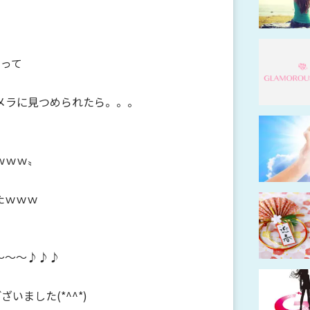
らって
メラに見つめられたら。。。
ｗｗｗ〟
たｗｗｗ
～～～♪♪♪
いました(*^^*)