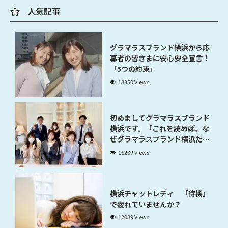
人気記事
グラマラスブランド横浜から応
募者の皆さまに安心安全宣言！
「5つの約束」
18350 Views
初めましてグラマラスブランド
横浜です。「これを読めば、な
ぜグラマラスブランド横浜だと
稼げるのかが分かります」
16239 Views
横浜チャットレディ 「待機」
で疲れていませんか？
12089 Views