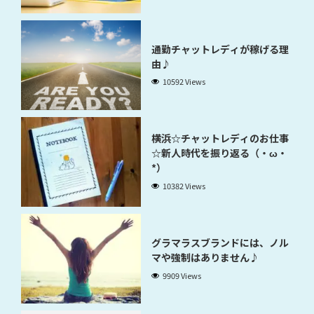
通勤チャットレディが稼げる理
由♪
10592 Views
横浜☆チャットレディのお仕事
☆新人時代を振り返る（・ω・
*）
10382 Views
グラマラスブランドには、ノル
マや強制はありません♪
9909 Views