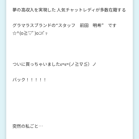
夢の高収入を実現した 人気チャットレディが多数在籍する
グラマラスブランドの“スタッフ 前田 明希” です
☆^(o≧▽ﾟ)oﾆﾊﾟｯ
ついに買っちゃいましたε=ε=(ノ≧∇≦）ノ
バック！！！！！
突然の私ごと…