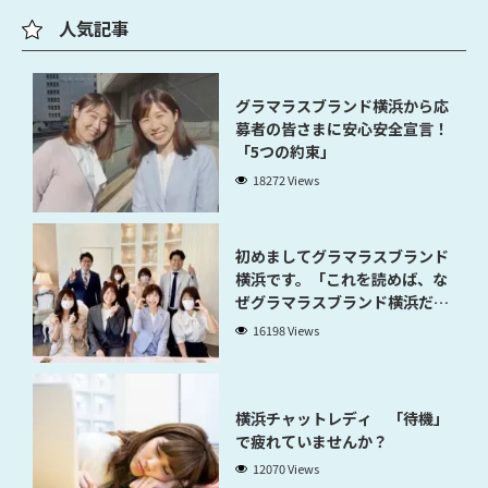
人気記事
グラマラスブランド横浜から応
募者の皆さまに安心安全宣言！
「5つの約束」
18272 Views
初めましてグラマラスブランド
横浜です。「これを読めば、な
ぜグラマラスブランド横浜だと
稼げるのかが分かります」
16198 Views
横浜チャットレディ 「待機」
で疲れていませんか？
12070 Views