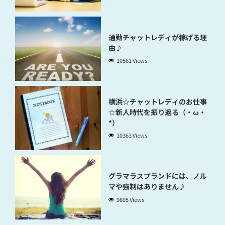
通勤チャットレディが稼げる理
由♪
10561 Views
横浜☆チャットレディのお仕事
☆新人時代を振り返る（・ω・
*）
10363 Views
グラマラスブランドには、ノル
マや強制はありません♪
9895 Views