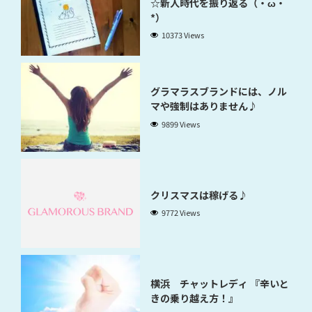
☆新人時代を振り返る（・ω・
*）
10373 Views
グラマラスブランドには、ノル
マや強制はありません♪
9899 Views
クリスマスは稼げる♪
9772 Views
横浜 チャットレディ 『辛いと
きの乗り越え方！』