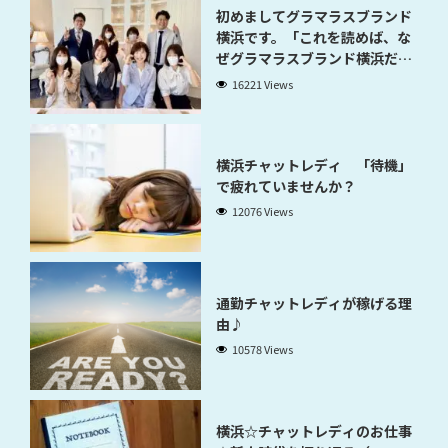
初めましてグラマラスブランド
横浜です。「これを読めば、な
ぜグラマラスブランド横浜だと
稼げるのかが分かります」
16221 Views
横浜チャットレディ 「待機」
で疲れていませんか？
12076 Views
通勤チャットレディが稼げる理
由♪
10578 Views
横浜☆チャットレディのお仕事