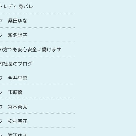
トレディ 身バレ
フ 桑田ゆな
フ 瀬名陽子
の方でも安心安全に働けます
司社長のブログ
フ 今井里菜
フ 市原優
フ 宮本蒼太
フ 松村春花
フ 渡辺ゆき