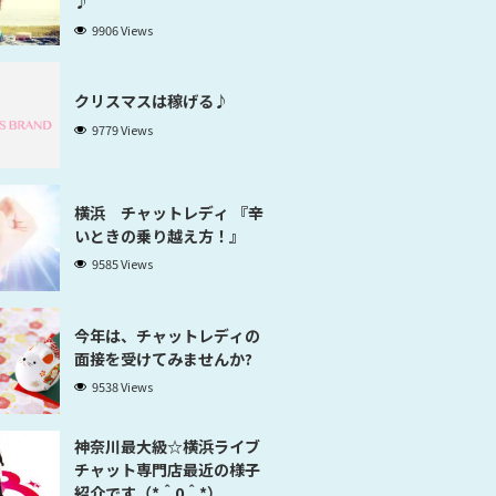
♪
9906 Views
クリスマスは稼げる♪
9779 Views
横浜 チャットレディ 『辛
いときの乗り越え方！』
9585 Views
今年は、チャットレディの
面接を受けてみませんか?
9538 Views
神奈川最大級☆横浜ライブ
チャット専門店最近の様子
紹介です（*＾0＾*）