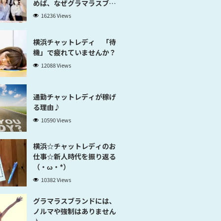
めば、なぜグラマラスブラ
ンド横浜だと稼げるのかが
16236 Views
分かります」
横浜チャットレディ 「待
機」で疲れていませんか？
12088 Views
通勤チャットレディが稼げ
る理由♪
10590 Views
横浜☆チャットレディのお
仕事☆新人時代を振り返る
（・ω・*）
10382 Views
グラマラスブランドには、
ノルマや強制はありません