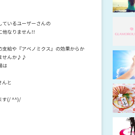
しているユーザーさんの
他なりません!!
の支給や『アベノミクス』の効果からか
ませんか♪♪
場は
さんと
/ ^^)/