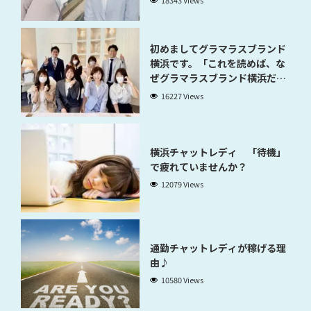
初めましてグラマラスブランド
横浜です。「これを読めば、な
ぜグラマラスブランド横浜だと
稼げるのかが分かります」
16227 Views
横浜チャットレディ 「待機」
で疲れていませんか？
12079 Views
通勤チャットレディが稼げる理
由♪
10580 Views