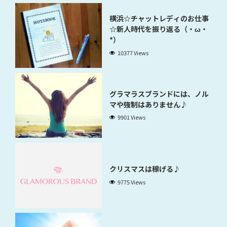
横浜☆チャットレディのお仕事
☆新人時代を振り返る（・ω・
*）
10377 Views
グラマラスブランドには、ノル
マや強制はありません♪
9901 Views
クリスマスは稼げる♪
9775 Views