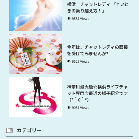
横浜 チャットレディ 『辛いと
きの乗り越え方！』
9581 Views
今年は、チャットレディの面接
を受けてみませんか?
9528 Views
神奈川最大級☆横浜ライブチャ
ット専門店最近の様子紹介です
（*＾0＾*）
9051 Views
カテゴリー