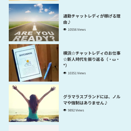
通勤チャットレディが稼げる理
由♪
10556 Views
横浜☆チャットレディのお仕事
☆新人時代を振り返る（・ω・
*）
10351 Views
グラマラスブランドには、ノル
マや強制はありません♪
9892 Views