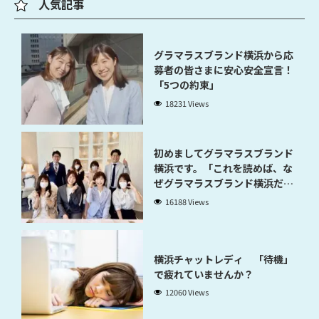
人気記事
グラマラスブランド横浜から応
募者の皆さまに安心安全宣言！
「5つの約束」
18231 Views
初めましてグラマラスブランド
横浜です。「これを読めば、な
ぜグラマラスブランド横浜だと
稼げるのかが分かります」
16188 Views
横浜チャットレディ 「待機」
で疲れていませんか？
12060 Views