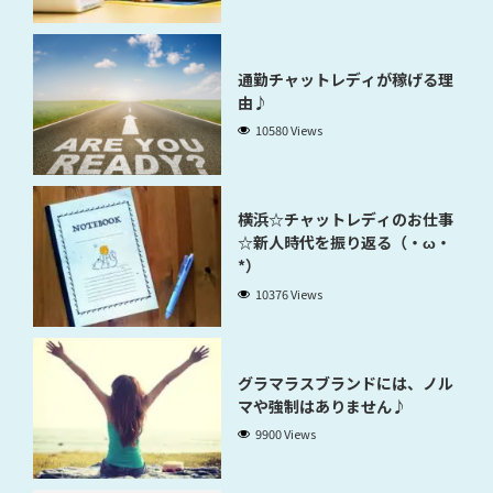
通勤チャットレディが稼げる理
由♪
10580 Views
横浜☆チャットレディのお仕事
☆新人時代を振り返る（・ω・
*）
10376 Views
グラマラスブランドには、ノル
マや強制はありません♪
9900 Views