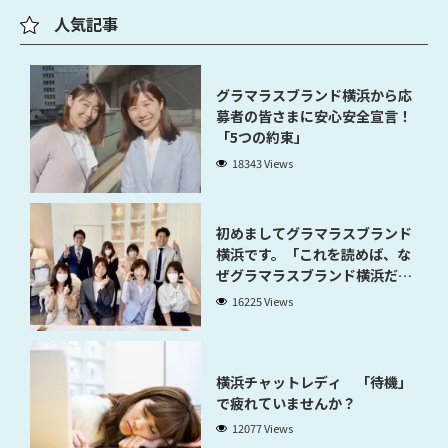
人気記事
グラマラスブランド横浜から応
募者の皆さまに安心安全宣言！
「5つの約束」
18343 Views
初めましてグラマラスブランド
横浜です。「これを読めば、な
ぜグラマラスブランド横浜だと
稼げるのかが分かります」
16225 Views
横浜チャットレディ 「待機」
で疲れていませんか？
12077 Views