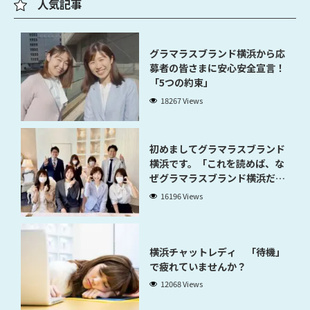
人気記事
グラマラスブランド横浜から応
募者の皆さまに安心安全宣言！
「5つの約束」
18267 Views
初めましてグラマラスブランド
横浜です。「これを読めば、な
ぜグラマラスブランド横浜だと
稼げるのかが分かります」
16196 Views
横浜チャットレディ 「待機」
で疲れていませんか？
12068 Views