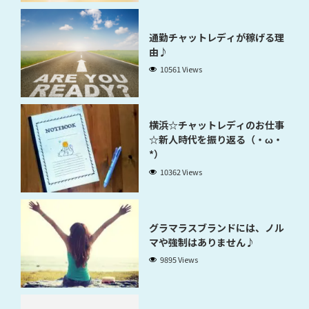
通勤チャットレディが稼げる理
由♪
10561 Views
横浜☆チャットレディのお仕事
☆新人時代を振り返る（・ω・
*）
10362 Views
グラマラスブランドには、ノル
マや強制はありません♪
9895 Views