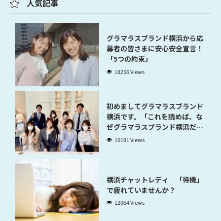
人気記事
グラマラスブランド横浜から応
募者の皆さまに安心安全宣言！
「5つの約束」
18256 Views
初めましてグラマラスブランド
横浜です。「これを読めば、な
ぜグラマラスブランド横浜だと
稼げるのかが分かります」
16191 Views
横浜チャットレディ 「待機」
で疲れていませんか？
12064 Views