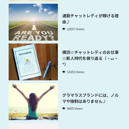
通勤チャットレディが稼げる理
由♪
10557 Views
横浜☆チャットレディのお仕事
☆新人時代を振り返る（・ω・
*）
10353 Views
グラマラスブランドには、ノル
マや強制はありません♪
9895 Views