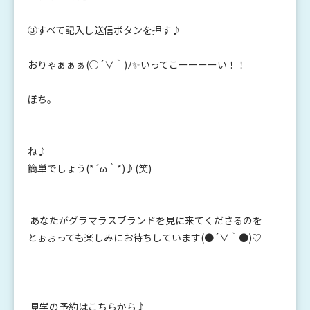
③すべて記入し送信ボタンを押す♪
おりゃぁぁぁ(○´∀｀)ﾉ✨いってこーーーーい！！
ぽち。
ね♪
簡単でしょう(*´ω｀*)♪(笑)
あなたがグラマラスブランドを見に来てくださるのを
とぉぉっても楽しみにお待ちしています(●´∀｀●)♡
見学の予約はこちらから♪