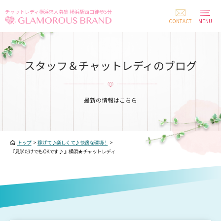
チャットレディ横浜求人募集 横浜駅西口徒歩5分
CONTACT
MENU
スタッフ＆チャットレディのブログ
最新の情報はこちら
トップ
>
稼げて♪楽しくて♪快適な環境！
>
『見学だけでもOKです♪ 』横浜★チャットレディ