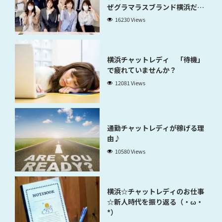
ぜグラマラスブランド横浜だと
稼げるのかが分かります」
16230 Views
横浜チャットレディ 「待機」
で疲れていませんか？
12081 Views
通勤チャットレディが稼げる理
由♪
10580 Views
横浜☆チャットレディのお仕事
☆新人時代を振り返る（・ω・
*）