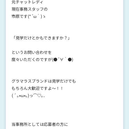
元チャットレディ
現在事務スタッフの
市原です(*´ω｀)ゝ
「見学だけとかもできますか？」
というお問い合わせを
度々いただくのですが(●´∀｀●)
グラマラスブランドは見学だけでも
もちろん大歓迎ですよ～！！
( ´ ｡•ω•｡)っ⌒♡｡．
当事務所としては応募者の方に