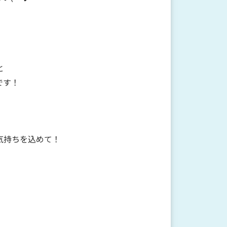
と
です！
気持ちを込めて！