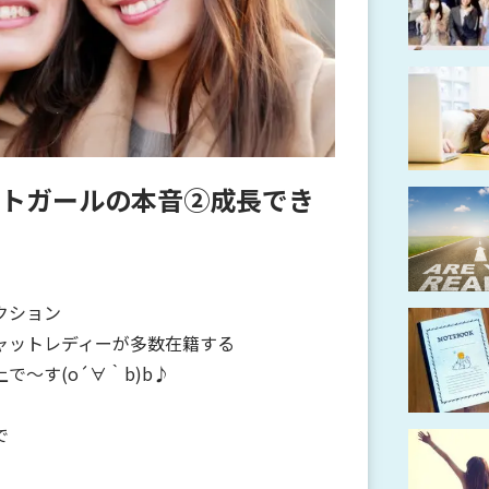
トガールの本音②成長でき
クション
ャットレディーが多数在籍する
～す(o´∀｀b)b♪
で