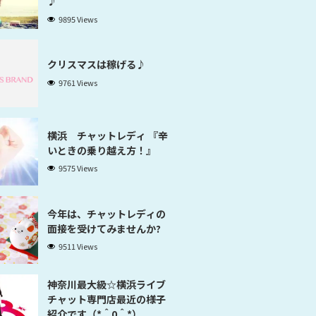
♪
9895 Views
クリスマスは稼げる♪
9761 Views
横浜 チャットレディ 『辛
いときの乗り越え方！』
9575 Views
今年は、チャットレディの
面接を受けてみませんか?
9511 Views
神奈川最大級☆横浜ライブ
チャット専門店最近の様子
紹介です（*＾0＾*）