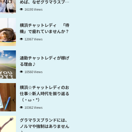
めば、なぜグラマラスブラ
ンド横浜だと稼げるのかが
16195 Views
分かります」
横浜チャットレディ 「待
機」で疲れていませんか？
12067 Views
通勤チャットレディが稼げ
る理由♪
10560 Views
横浜☆チャットレディのお
仕事☆新人時代を振り返る
（・ω・*）
10362 Views
グラマラスブランドには、
ノルマや強制はありません