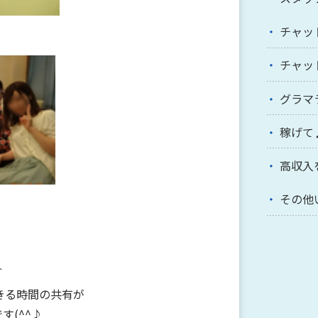
チャッ
チャッ
グラマ
稼げて
高収入
その他
＾
きる時間の共有が
す(^^♪