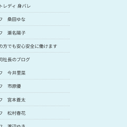
トレディ 身バレ
フ 桑田ゆな
フ 瀬名陽子
の方でも安心安全に働けます
司社長のブログ
フ 今井里菜
フ 市原優
フ 宮本蒼太
フ 松村春花
フ 渡辺ゆき