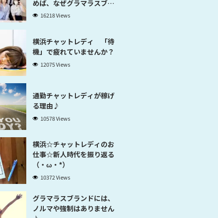
めば、なぜグラマラスブラ
ンド横浜だと稼げるのかが
16218 Views
分かります」
横浜チャットレディ 「待
機」で疲れていませんか？
12075 Views
通勤チャットレディが稼げ
る理由♪
10578 Views
横浜☆チャットレディのお
仕事☆新人時代を振り返る
（・ω・*）
10372 Views
グラマラスブランドには、
ノルマや強制はありません