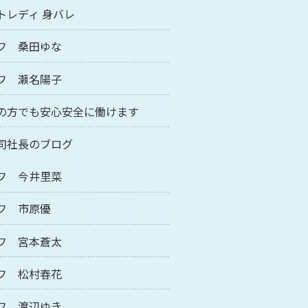
トレディ 身バレ
フ 桑田ゆな
フ 瀬名陽子
の方でも安心安全に働けます
司社長のブログ
フ 今井里菜
フ 市原優
フ 宮本蒼太
フ 松村春花
フ 渡辺ゆき