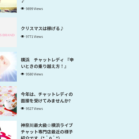
♪
9899 Views
クリスマスは稼げる♪
9771 Views
横浜 チャットレディ 『辛
いときの乗り越え方！』
9580 Views
今年は、チャットレディの
面接を受けてみませんか?
9527 Views
神奈川最大級☆横浜ライブ
チャット専門店最近の様子
紹介です（*＾0＾*）