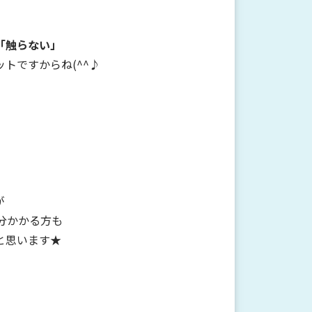
「触らない」
トですからね(^^♪
が
分かかる方も
と思います★