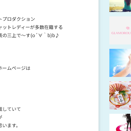
トプロダクション
ャットレディーが多数在籍する
の三上で～す(o´∀｀b)b♪
ホームページは
載していて
が
思います。