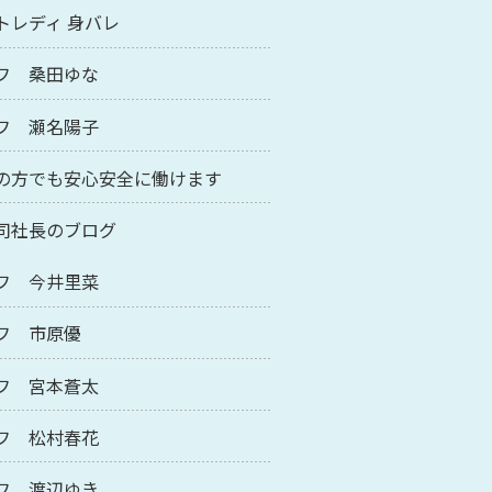
トレディ 身バレ
フ 桑田ゆな
フ 瀬名陽子
の方でも安心安全に働けます
司社長のブログ
フ 今井里菜
フ 市原優
フ 宮本蒼太
フ 松村春花
フ 渡辺ゆき