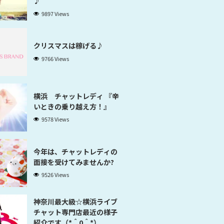
♪
9897 Views
クリスマスは稼げる♪
9766 Views
横浜 チャットレディ 『辛
いときの乗り越え方！』
9578 Views
今年は、チャットレディの
面接を受けてみませんか?
9526 Views
神奈川最大級☆横浜ライブ
チャット専門店最近の様子
紹介です（*＾0＾*）