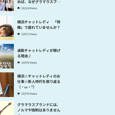
めば、なぜグラマラスブラ
ンド横浜だと稼げるのかが
16214 Views
分かります」
横浜チャットレディ 「待
機」で疲れていませんか？
12071 Views
通勤チャットレディが稼げ
る理由♪
10576 Views
横浜☆チャットレディのお
仕事☆新人時代を振り返る
（・ω・*）
10370 Views
グラマラスブランドには、
ノルマや強制はありません