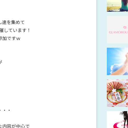
ん達を集めて
開催しています！
参加ですｗ
が
・・・
た内容が中心で