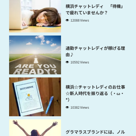
横浜チャットレディ 「待機」
で疲れていませんか？
12088 Views
通勤チャットレディが稼げる理
由♪
10592 Views
横浜☆チャットレディのお仕事
☆新人時代を振り返る（・ω・
*）
10382 Views
グラマラスブランドには、ノル