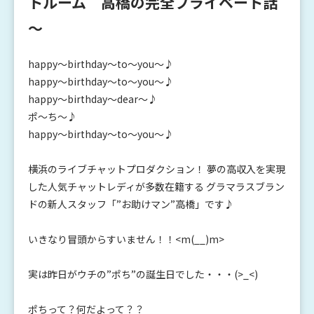
トルーム 高橋の完全プライベート話
～
happy～birthday～to～you～♪
happy～birthday～to～you～♪
happy～birthday～dear～♪
ポ～ち～♪
happy～birthday～to～you～♪
横浜のライブチャットプロダクション！ 夢の高収入を実現
した人気チャットレディが多数在籍する グラマラスブラン
ドの新人スタッフ「”お助けマン”高橋」です♪
いきなり冒頭からすいません！！<m(__)m>
実は昨日がウチの”ポち”の誕生日でした・・・(>_<)
ポちって？何だよって？？