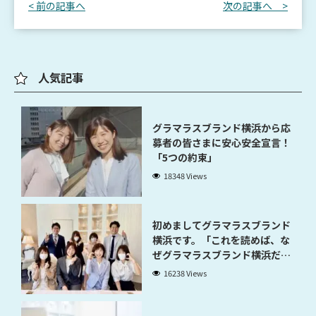
< 前の記事へ
次の記事へ >
人気記事
グラマラスブランド横浜から応
募者の皆さまに安心安全宣言！
「5つの約束」
18348 Views
初めましてグラマラスブランド
横浜です。「これを読めば、な
ぜグラマラスブランド横浜だと
稼げるのかが分かります」
16238 Views