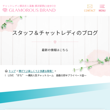
チャットレディ横浜求人募集 横浜駅西口徒歩5分
CONTACT
MENU
スタッフ＆チャットレディのブログ
最新の情報はこちら
トップ
>
稼げて♪楽しくて♪快適な環境！
>
I LOVE ”ポち” ～横浜人気チャットルーム 高橋の完全プライベート話～