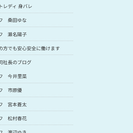
トレディ 身バレ
フ 桑田ゆな
フ 瀬名陽子
の方でも安心安全に働けます
司社長のブログ
フ 今井里菜
フ 市原優
フ 宮本蒼太
フ 松村春花
フ 渡辺ゆき