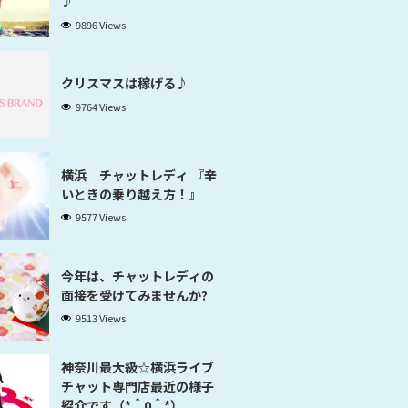
♪
9896 Views
クリスマスは稼げる♪
9764 Views
横浜 チャットレディ 『辛
いときの乗り越え方！』
9577 Views
今年は、チャットレディの
面接を受けてみませんか?
9513 Views
神奈川最大級☆横浜ライブ
チャット専門店最近の様子
紹介です（*＾0＾*）