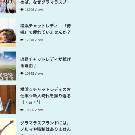
めば、なぜグラマラスブラ
ンド横浜だと稼げるのかが
16206 Views
分かります」
横浜チャットレディ 「待
機」で疲れていませんか？
12070 Views
通勤チャットレディが稼げ
る理由♪
10565 Views
横浜☆チャットレディのお
仕事☆新人時代を振り返る
（・ω・*）
10366 Views
グラマラスブランドには、
ノルマや強制はありません